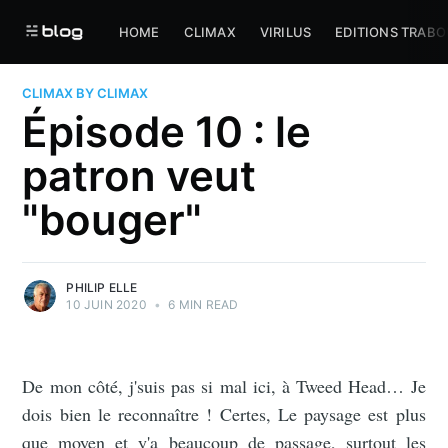
HOME
CLIMAX
VIRILUS
EDITIONS TRABO
CLIMAX BY CLIMAX
Épisode 10 : le
patron veut
"bouger"
PHILIP ELLE
10 JUIN 2020
•
6 MIN READ
De mon côté, j'suis pas si mal ici, à Tweed Head… Je
dois bien le reconnaître ! Certes, Le paysage est plus
que moyen et y'a beaucoup de passage, surtout les