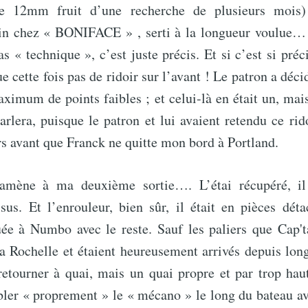
 12mm fruit d’une recherche de plusieurs mois) 
in chez « BONIFACE » , serti à la longueur voulue…
s « technique », c’est juste précis. Et si c’est si préc
e cette fois pas de ridoir sur l’avant ! Le patron a déc
aximum de points faibles ; et celui-là en était un, mais
rlera, puisque le patron et lui avaient retendu ce rid
rs avant que Franck ne quitte mon bord à Portland.
amène à ma deuxième sortie…. L’étai récupéré, il 
ssus. Et l’enrouleur, bien sûr, il était en pièces dét
ée à Numbo avec le reste. Sauf les paliers que Cap'ta
 Rochelle et étaient heureusement arrivés depuis lon
t retourner à quai, mais un quai propre et par trop hau
ler « proprement » le « mécano » le long du bateau av