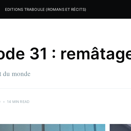
EDITIONS TRABOULE (ROMANS ET RÉCITS)
ode 31 : remâtag
ut du monde
0
•
14 MIN READ