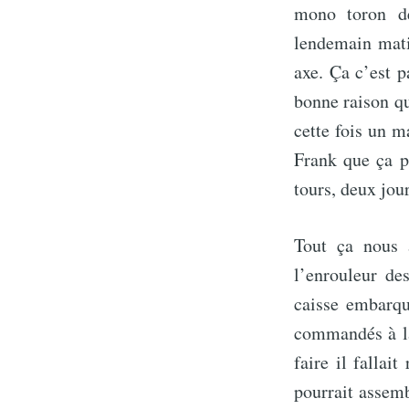
mono toron de
lendemain mat
axe. Ça c’est pa
bonne raison qu
cette fois un m
Frank que ça pa
tours, deux jou
Tout ça nous 
l’enrouleur de
caisse embarqu
commandés à la
faire il fallai
pourrait assemb