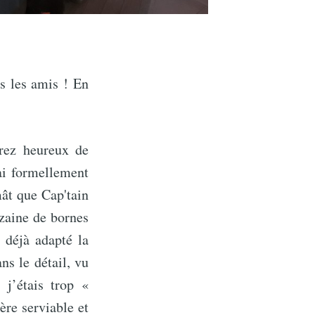
us les amis ! En
rez heureux de
rai formellement
mât que Cap'tain
izaine de bornes
t déjà adapté la
s le détail, vu
 j’étais trop «
ère serviable et