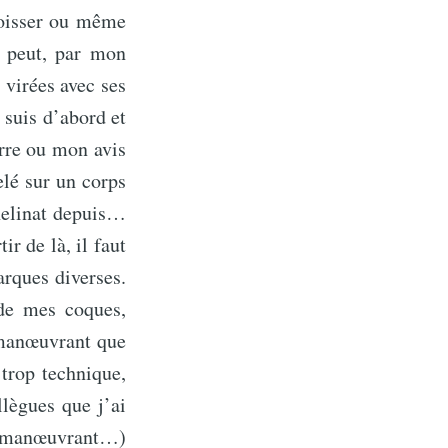
roisser ou même
p peut, par mon
s virées avec ses
 suis d’abord et
erre ou mon avis
pelé sur un corps
phelinat depuis…
r de là, il faut
arques diverses.
 de mes coques,
s manœuvrant que
trop technique,
llègues que j’ai
ns manœuvrant…)