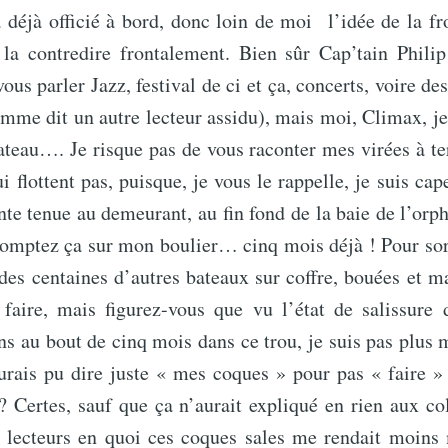
a déjà officié à bord, donc loin de moi l’idée de la f
 la contredire frontalement. Bien sûr Cap’tain Phili
ous parler Jazz, festival de ci et ça, concerts, voire de
mme dit un autre lecteur assidu), mais moi, Climax, je
ateau…. Je risque pas de vous raconter mes virées à t
i flottent pas, puisque, je vous le rappelle, je suis ca
nte tenue au demeurant, au fin fond de la baie de l’or
omptez ça sur mon boulier… cinq mois déjà ! Pour sorti
des centaines d’autres bateaux sur coffre, bouées et m
s faire, mais figurez-vous que vu l’état de salissure
ans au bout de cinq mois dans ce trou, je suis pas plu
urais pu dire juste « mes coques » pour pas « faire » 
 Certes, sauf que ça n’aurait expliqué en rien aux co
 lecteurs en quoi ces coques sales me rendait moi