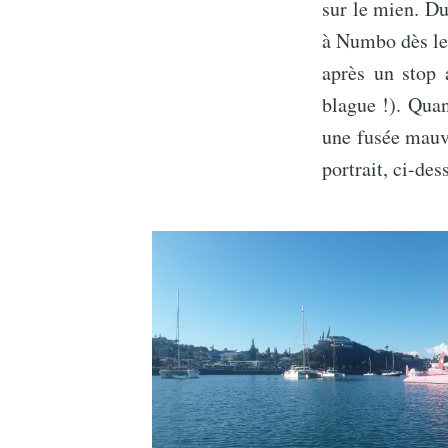
sur le mien. Du
à Numbo dès le 
après un stop 
blague !). Quan
une fusée mauve
portrait, ci-de