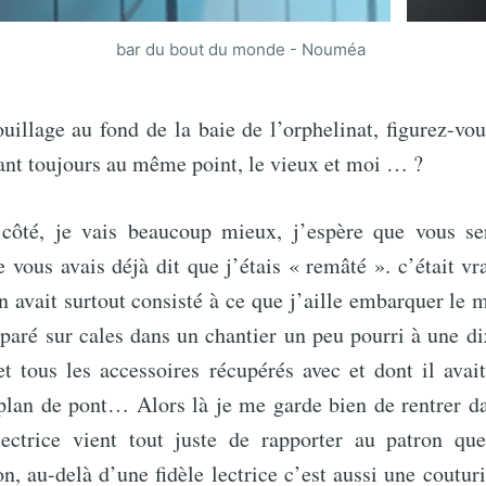
bar du bout du monde - Nouméa
illage au fond de la baie de l’orphelinat, figurez-vo
ant toujours au même point, le vieux et moi … ?
côté, je vais beaucoup mieux, j’espère que vous se
e vous avais déjà dit que j’étais « remâté ». c’était v
n avait surtout consisté à ce que j’aille embarquer le 
éparé sur cales dans un chantier un peu pourri à une d
et tous les accessoires récupérés avec et dont il avai
plan de pont… Alors là je me garde bien de rentrer dan
lectrice vient tout juste de rapporter au patron que
n, au-delà d’une fidèle lectrice c’est aussi une couturi