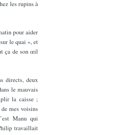
hez les rupins à
matin pour aider
sur le quai », et
ut ça de son œil
s directs, deux
dans le mauvais
lir la caisse ;
 de mes voisins
C’est Manu qui
lip travaillait