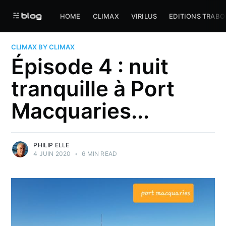
HOME
CLIMAX
VIRILUS
EDITIONS TRABO
CLIMAX BY CLIMAX
Épisode 4 : nuit
tranquille à Port
Macquaries...
PHILIP ELLE
4 JUIN 2020
•
6 MIN READ