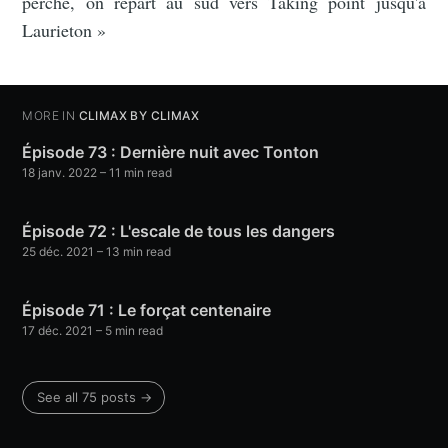
perche, on repart au sud vers Taking point jusqu'à
Laurieton »
MORE IN
CLIMAX BY CLIMAX
Épisode 73 : Dernière nuit avec Tonton
18 janv. 2022
– 11 min read
Épisode 72 : L'escale de tous les dangers
25 déc. 2021
– 13 min read
Épisode 71 : Le forçat centenaire
17 déc. 2021
– 5 min read
See all 75 posts →