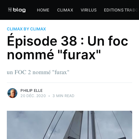
HOME
CLIMAX
VIRILUS
EDITIONS TRABO
CLIMAX BY CLIMAX
Épisode 38 : Un foc
nommé "furax"
un FOC 2 nommé "furax"
PHILIP ELLE
20 DÉC. 2020
•
3 MIN READ