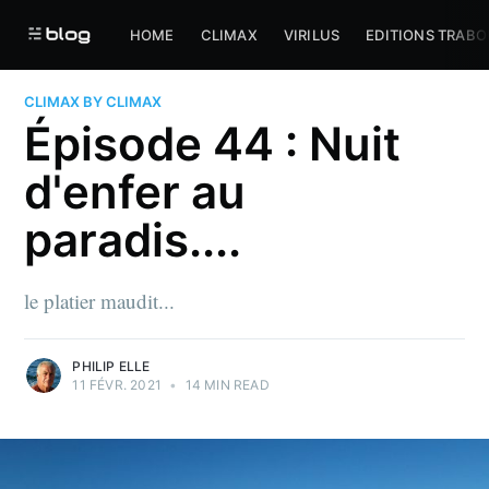
HOME
CLIMAX
VIRILUS
EDITIONS TRABO
CLIMAX BY CLIMAX
Épisode 44 : Nuit
d'enfer au
paradis....
le platier maudit...
PHILIP ELLE
11 FÉVR. 2021
•
14 MIN READ