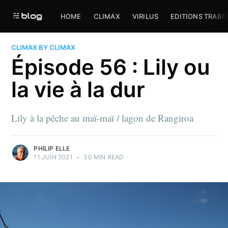
HOME
CLIMAX
VIRILUS
EDITIONS TRABO
CLIMAX BY CLIMAX
Épisode 56 : Lily ou
la vie à la dur
Lily à la pêche au maï-maï / lagon de Rangiroa
PHILIP ELLE
11 JUIN 2021
•
30 MIN READ